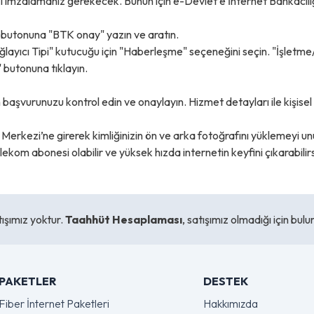
i imzalamanız gerekecek. Bunun için e-Devlet’e İnternet Bankacılığı
butonuna "BTK onay" yazın ve aratın.
ğlayıcı Tipi" kutucuğu için "Haberleşme" seçeneğini seçin. "İşletme
butonuna tıklayın.
aşvurunuzu kontrol edin ve onaylayın. Hizmet detayları ile kişisel bi
 Merkezi’ne girerek kimliğinizin ön ve arka fotoğrafını yüklemeyi u
kom abonesi olabilir ve yüksek hızda internetin keyfini çıkarabilirs
ışımız yoktur.
Taahhüt Hesaplaması
, satışımız olmadığı için bu
PAKETLER
DESTEK
Fiber İnternet Paketleri
Hakkımızda