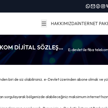
HAKKIMIZDA
İNTERNET PAK
LEKOM DIJITAL SÖZLEŞME
e-devlet ile fiba telek
BER
den biri de siz olabilirsiniz. e-Devlet üzerinden abone olmak ve y
ıdan sorgulayarak bölgenizde alabileceğiniz maksimum internet hızı