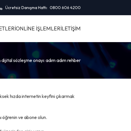
Ücretsiz Danışma Hattı:
0800 606 4200
ETLERI
ONLINE İŞLEMLER
İLETIŞIM
om dijital sözleşme onayı: adım adım rehber
üksek hızda internetin keyfini çıkarmak
nı öğrenin ve abone olun.