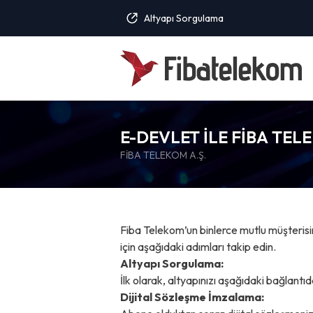
Altyapı Sorgulama
E-DEVLET ILE FIBA TE
ONAYI: ADIM ADIM REH
FIBA TELEKOM A.Ş.
Fiba Telekom’un binlerce mutlu müşterisin
için aşağıdaki adımları takip edin.
Altyapı Sorgulama:
İlk olarak, altyapınızı aşağıdaki bağlant
Dijital Sözleşme İmzalama: