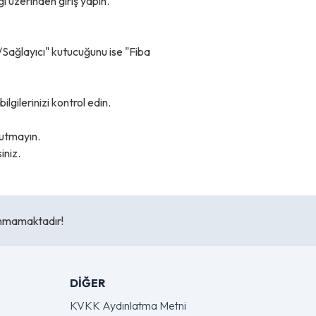
 üzerinden giriş yapın.
/Sağlayıcı" kutucuğunu ise "Fiba
lgilerinizi kontrol edin.
nutmayın.
iniz.
lunmamaktadır!
DIĞER
KVKK Aydınlatma Metni