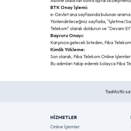
Abone olduktan sonra dijital sözleşmeniz
BTK Onay İşlemi:
e-Devlet ana sayfasında bulunan arama 
Yönlendirileceğiniz sayfada, "İşletme/Sa
Telekom" olarak doldurun ve "Devam Et" 
Başvuru Onayı:
Karşınıza gelecek listeden, Fiba Telekom b
Kimlik Yükleme:
Son olarak, Fiba Telekom Online İşlemler
Bu adımları takip ederek kolayca Fiba Tele
Taahhütlü sat
HIZMETLER
Online İşlemler