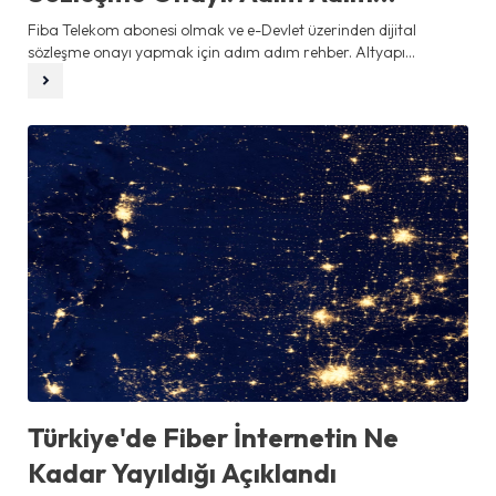
Rehber
Fiba Telekom abonesi olmak ve e-Devlet üzerinden dijital
sözleşme onayı yapmak için adım adım rehber. Altyapı...
Türkiye'de Fiber İnternetin Ne
Kadar Yayıldığı Açıklandı